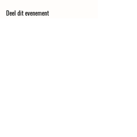
Deel dit evenement
CONTACT
Balsedreef 21
Bergen op Zoom
info@vanbergsebodem.nl
© 2025 Van Bergse Bodem