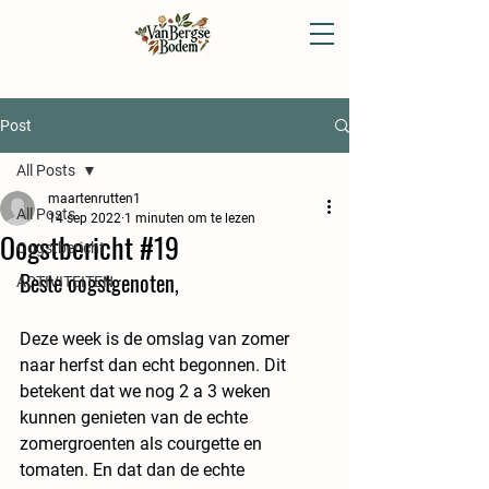
Post
All Posts
maartenrutten1
All Posts
14 sep 2022
1 minuten om te lezen
Oogstbericht #19
Oogstbericht
Beste oogstgenoten,
ACTIVITEITEN
Deze week is de omslag van zomer 
naar herfst dan echt begonnen. Dit 
betekent dat we nog 2 a 3 weken 
kunnen genieten van de echte 
zomergroenten als courgette en 
tomaten. En dat dan de echte 