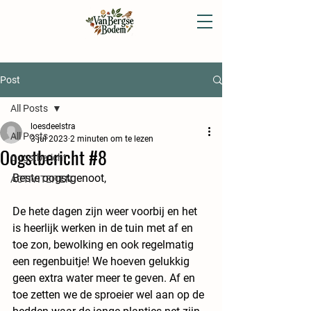
Post
All Posts
loesdeelstra
All Posts
3 jul 2023
2 minuten om te lezen
Oogstbericht #8
Oogstbericht
Beste oogstgenoot,
ACTIVITEITEN
De hete dagen zijn weer voorbij en het 
is heerlijk werken in de tuin met af en 
toe zon, bewolking en ook regelmatig 
een regenbuitje! We hoeven gelukkig 
geen extra water meer te geven. Af en 
toe zetten we de sproeier wel aan op de 