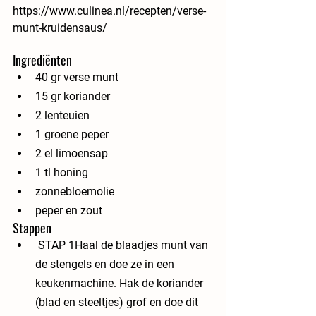
https://www.culinea.nl/recepten/verse-
munt-kruidensaus/
Ingrediënten
40 gr verse munt
15 gr koriander
2 lenteuien
1 groene peper
2 el limoensap
1 tl honing
zonnebloemolie
peper en zout
Stappen
 STAP 1Haal de blaadjes munt van 
de stengels en doe ze in een 
keukenmachine. Hak de koriander 
(blad en steeltjes) grof en doe dit 