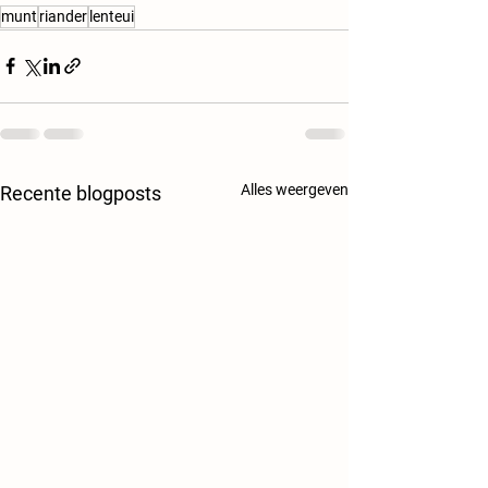
munt
riander
lenteui
Alles weergeven
Recente blogposts