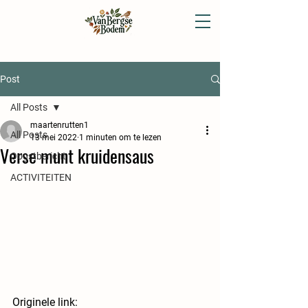
Post
All Posts
maartenrutten1
All Posts
13 mei 2022
1 minuten om te lezen
Verse munt kruidensaus
Oogstbericht
ACTIVITEITEN
Originele link: 