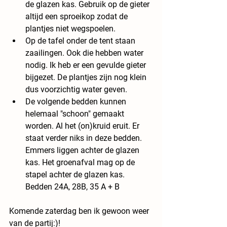
de glazen kas. Gebruik op de gieter 
altijd een sproeikop zodat de 
plantjes niet wegspoelen.
Op de tafel onder de tent staan 
zaailingen. Ook die hebben water 
nodig. Ik heb er een gevulde gieter 
bijgezet. De plantjes zijn nog klein 
dus voorzichtig water geven.
De volgende bedden kunnen 
helemaal "schoon" gemaakt 
worden. Al het (on)kruid eruit. Er 
staat verder niks in deze bedden. 
Emmers liggen achter de glazen 
kas. Het groenafval mag op de 
stapel achter de glazen kas. 
Bedden 24A, 28B, 35 A + B
Komende zaterdag ben ik gewoon weer 
van de partij:)!