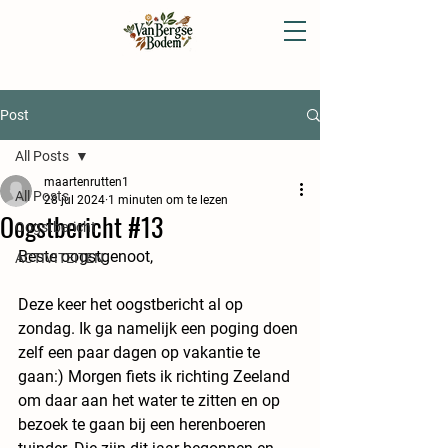
Post
All Posts
maartenrutten1
All Posts
28 jul 2024
1 minuten om te lezen
Oogstbericht #13
Oogstbericht
Beste oogstgenoot,
ACTIVITEITEN
Deze keer het oogstbericht al op 
zondag. Ik ga namelijk een poging doen 
zelf een paar dagen op vakantie te 
gaan:) Morgen fiets ik richting Zeeland 
om daar aan het water te zitten en op 
bezoek te gaan bij een herenboeren 